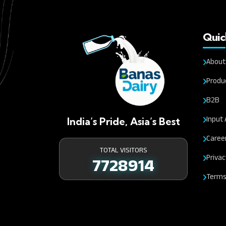
Quic
About
Produ
B2B
Input 
India’s Pride, Asia’s Best
Caree
TOTAL VISITORS
Privac
7728914
Terms