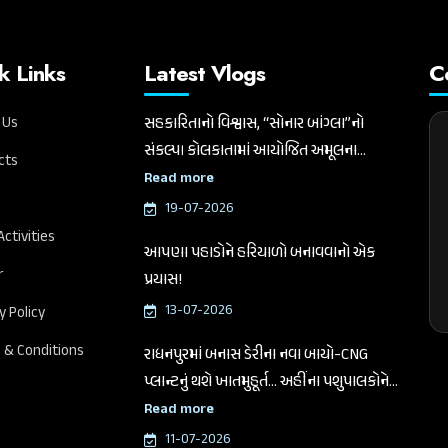
k Links
Latest Vlogs
C
 Us
સહકારિતાનો વિશ્વાસ, “સોનાર બાંગ્લા”નો
સંકલ્પ। કોલકાતામાં આયોજિત અમૂલના
cts
સમારોહમાં માનનીય કેન્દ્રીય ગૃહ અને સહકાર
Read more
મંત્રી શ્રી અમિત શાહજીનું સ્વાગત કરતા ગુજરાત
19-07-2026
વિધાનસભાના માનનીય અધ્યક્ષ અને બનાસ
Activities
આપણા પહાડોને હરિયાળો બનાવવાનો એક
ડેરીના ચેરમેન શ્રી શંકરભાઈ ચૌધરી
r
પ્રયાસ!
13-07-2026
y Policy
 & Conditions
રાધનપુરમાં બનાસ ડેરીના નવા બાયો-CNG
પ્લાન્ટનું થશે ખાતમુહૂર્ત... અહીંના પશુપાલકોને
હવે ગોબરમાંથી પણ વધારાની આવક મળશે.
Read more
ચેરમેન શ્રી શંકરભાઈ ચૌધરીએ આજે આ
11-07-2026