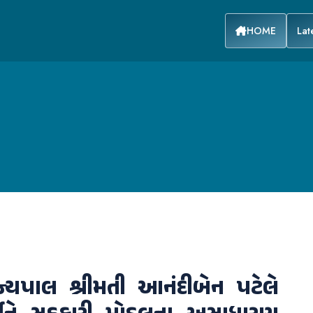
HOME
Lat
જ્યપાલ શ્રીમતી આનંદીબેન પટેલે