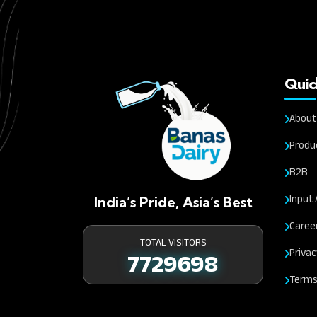
Quic
About
Produ
B2B
Input 
India’s Pride, Asia’s Best
Caree
TOTAL VISITORS
Privac
7729698
Terms