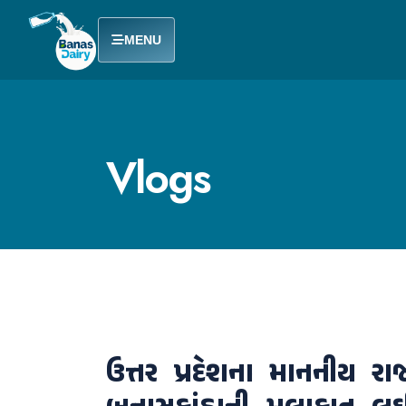
MENU
Vlogs
ઉત્તર પ્રદેશના માનનીય રા