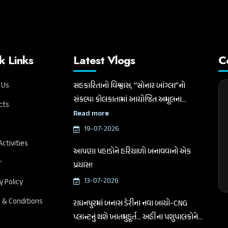
k Links
Latest Vlogs
C
 Us
સહકારિતાનો વિશ્વાસ, “સોનાર બાંગ્લા”નો
સંકલ્પ। કોલકાતામાં આયોજિત અમૂલના
cts
સમારોહમાં માનનીય કેન્દ્રીય ગૃહ અને સહકાર
Read more
મંત્રી શ્રી અમિત શાહજીનું સ્વાગત કરતા ગુજરાત
19-07-2026
વિધાનસભાના માનનીય અધ્યક્ષ અને બનાસ
Activities
આપણા પહાડોને હરિયાળો બનાવવાનો એક
ડેરીના ચેરમેન શ્રી શંકરભાઈ ચૌધરી
r
પ્રયાસ!
13-07-2026
y Policy
 & Conditions
રાધનપુરમાં બનાસ ડેરીના નવા બાયો-CNG
પ્લાન્ટનું થશે ખાતમુહૂર્ત... અહીંના પશુપાલકોને