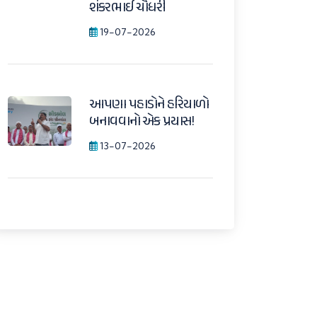
શંકરભાઈ ચૌધરી
19-07-2026
આપણા પહાડોને હરિયાળો
બનાવવાનો એક પ્રયાસ!
13-07-2026
રાધનપુરમાં બનાસ ડેરીના
નવા બાયો-CNG પ્લાન્ટનું
થશે ખાતમુહૂર્ત... અહીંના
પશુપાલકોને હવે
ગોબરમાંથી પણ વધારાની
આવક મળશે. ચેરમેન શ્રી