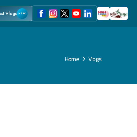
est Vlogs
NEW
Home
Vlogs