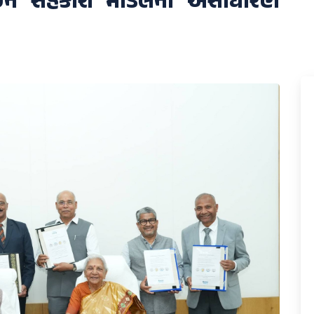
લઈને સહકારી મોડલના અસાધારણ