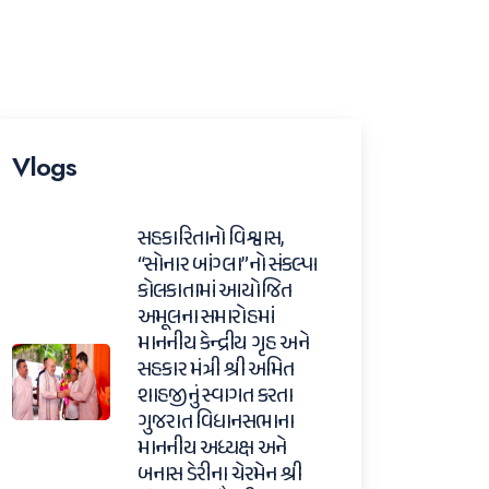
Vlogs
સહકારિતાનો વિશ્વાસ,
“સોનાર બાંગ્લા”નો સંકલ્પ।
કોલકાતામાં આયોજિત
અમૂલના સમારોહમાં
માનનીય કેન્દ્રીય ગૃહ અને
સહકાર મંત્રી શ્રી અમિત
શાહજીનું સ્વાગત કરતા
ગુજરાત વિધાનસભાના
માનનીય અધ્યક્ષ અને
બનાસ ડેરીના ચેરમેન શ્રી