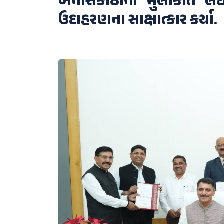
બનાસકાંઠાની મુલાકાત 
ઉદાહરણના સાક્ષાત્કાર કર્યા.