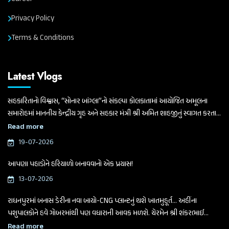
Privacy Policy
Terms & Conditions
Latest Vlogs
સહકારિતાનો વિશ્વાસ, “સોનાર બાંગ્લા”નો સંકલ્પ। કોલકાતામાં આયોજિત અમૂલના
સમારોહમાં માનનીય કેન્દ્રીય ગૃહ અને સહકાર મંત્રી શ્રી અમિત શાહજીનું સ્વાગત કરતા
ગુજરાત વિધાનસભાના માનનીય અધ્યક્ષ અને બનાસ ડેરીના ચેરમેન શ્રી શંકરભાઈ
Read more
ચૌધરી
19-07-2026
આપણા પહાડોને હરિયાળો બનાવવાનો એક પ્રયાસ!
13-07-2026
રાધનપુરમાં બનાસ ડેરીના નવા બાયો-CNG પ્લાન્ટનું થશે ખાતમુહૂર્ત... અહીંના
પશુપાલકોને હવે ગોબરમાંથી પણ વધારાની આવક મળશે. ચેરમેન શ્રી શંકરભાઈ
ચૌધરીએ આજે આ મહત્વપૂર્ણ જાહેરાત કરી.
Read more